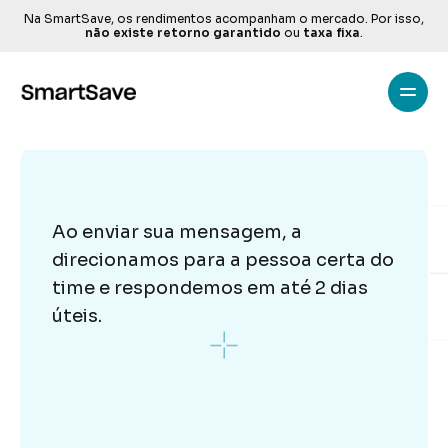
Na SmartSave, os rendimentos acompanham o mercado. Por isso, 
não existe retorno garantido
 ou 
taxa fixa
.
Home
All pages
A SmartSave
Fale
conosco
Features
Ao enviar sua mensagem, a 
Transparência
direcionamos para a pessoa certa do 
Pricing
time e respondemos em até 2 dias 
Contato
úteis.
G
e
t
T
e
m
p
l
a
t
e
n
o
w
contato@smartsave.com.br