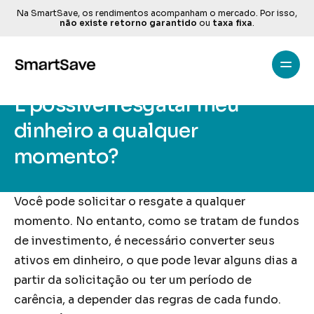
Na SmartSave, os rendimentos acompanham o mercado. Por isso, 
não existe retorno garantido
 ou 
taxa fixa
.
Inicio
>
Ajuda
Home
É possível resgatar meu 
All pages
dinheiro a qualquer 
A SmartSave
Features
momento?
Transparência
Pricing
Você pode solicitar o resgate a qualquer 
Contato
momento. No entanto, como se tratam de fundos 
de investimento, é necessário converter seus 
ativos em dinheiro, o que pode levar alguns dias a 
partir da solicitação ou ter um período de 
G
e
t
T
e
m
p
l
a
t
e
n
o
w
carência, a depender das regras de cada fundo.